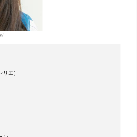
p/
レリエ）