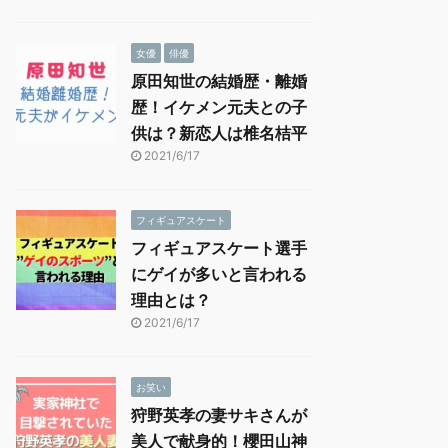
女優
俳優
原田知世の結婚歴・離婚
歴！イケメン元夫との子
供は？新恋人は椎名桔平
2021/6/17
フィギュアスケート
フィギュアスケート選手
にゲイが多いと言われる
理由とは？
2021/6/17
お笑い
狩野英孝の妻サキさんが
美人で献身的！櫻田山神