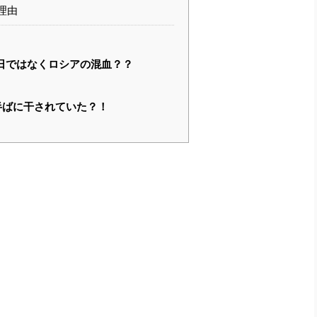
理由
日ではなくロシアの混血？？
半ばに干されていた？！