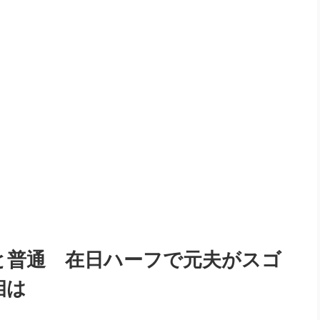
と普通 在日ハーフで元夫がスゴ
相は