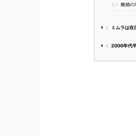
2.1
離婚の
3
ミムラは在
4
2000年代