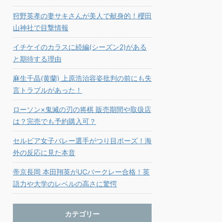
狩野英孝の妻サキさんが美人で献身的！櫻田
山神社で目撃情報
イチケイのカラスに続編(シーズン2)がある
と期待する理由
麻生千晶(黄蘭) 上原浩治容姿批判の前にも失
言トラブルがあった！
ローソン×鬼滅の刃の将棋 販売期間や取扱店
は？完売でも予約購入可？
セルビア女子バレー選手がつり目ポーズ！海
外の反応に見た本音
帝京長岡 本田翔英がUCバークレー合格！英
語力や大学のレベルの高さに驚愕
カテゴリー