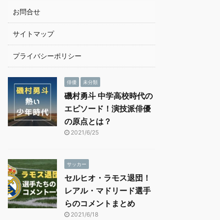
お問合せ
サイトマップ
プライバシーポリシー
俳優
未分類
磯村勇斗 中学高校時代の
エピソード！演技派俳優
の原点とは？
2021/6/25
サッカー
セルヒオ・ラモス退団！
レアル・マドリード選手
らのコメントまとめ
2021/6/18