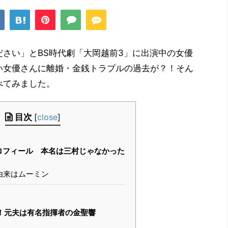
さい」とBS時代劇「大岡越前3」に出演中の女優
い女優さんに離婚・金銭トラブルの過去が？！そん
べてみました。
目次
[
close
]
ロフィール 本名は三村じゃなかった
由来はムーミン
！元夫は有名指揮者の金聖響