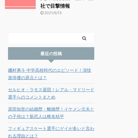
社で目撃情報
2021/6/15
最近の投稿
磯村勇斗 中学高校時代のエピソード！演技
派俳優の原点とは？
セルヒオ・ラモス退団！レアル・マドリード
選手らのコメントまとめ
原田知世の結婚歴・離婚歴！イケメン元夫と
の子供は？新恋人は椎名桔平
フィギュアスケート選手にゲイが多いと言わ
れる理由とは？