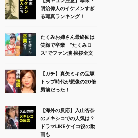
【胸キュン注意】幕末・
明治偉人のイケメンすぎ
る写真ランキング！
たくみお姉さん最終回は
笑顔で卒業 ”たくみロ
ス”でファン涙 挨拶全文
【ガチ】真矢ミキの宝塚
トップ時代が想像の20倍
男前だった！
【海外の反応】入山杏奈
のメキシコでの人気は？
ドラマLIKEケイコ役の動
画も