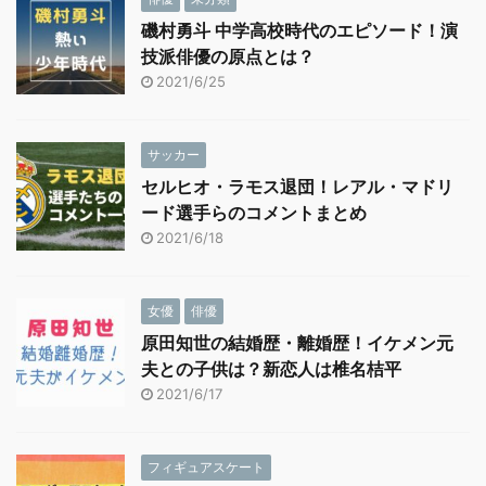
磯村勇斗 中学高校時代のエピソード！演
技派俳優の原点とは？
2021/6/25
サッカー
セルヒオ・ラモス退団！レアル・マドリ
ード選手らのコメントまとめ
2021/6/18
女優
俳優
原田知世の結婚歴・離婚歴！イケメン元
夫との子供は？新恋人は椎名桔平
2021/6/17
フィギュアスケート