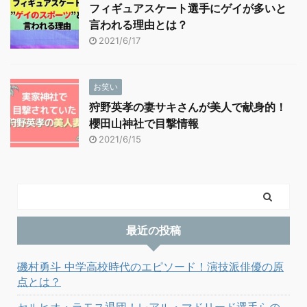
フィギュアスケート選手にゲイが多いと
言われる理由とは？
2021/6/17
お笑い
狩野英孝の妻サキさんが美人で献身的！
櫻田山神社で目撃情報
2021/6/15
最近の投稿
磯村勇斗 中学高校時代のエピソード！演技派俳優の原
点とは？