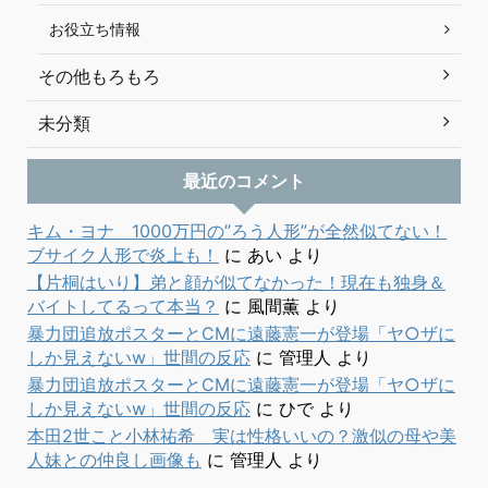
お役立ち情報
その他もろもろ
未分類
最近のコメント
キム・ヨナ 1000万円の”ろう人形”が全然似てない！
ブサイク人形で炎上も！
に
あい
より
【片桐はいり】弟と顔が似てなかった！現在も独身＆
バイトしてるって本当？
に
風間薫
より
暴力団追放ポスターとCMに遠藤憲一が登場「ヤ○ザに
しか見えないw」世間の反応
に
管理人
より
暴力団追放ポスターとCMに遠藤憲一が登場「ヤ○ザに
しか見えないw」世間の反応
に
ひで
より
本田2世こと小林祐希 実は性格いいの？激似の母や美
人妹との仲良し画像も
に
管理人
より