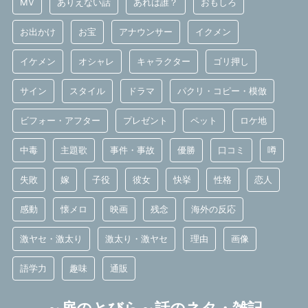
MV
ありえない話
あれは誰？
おもしろ
お出かけ
お宝
アナウンサー
イクメン
イケメン
オシャレ
キャラクター
ゴリ押し
サイン
スタイル
ドラマ
パクリ・コピー・模倣
ビフォー・アフター
プレゼント
ペット
ロケ地
中毒
主題歌
事件・事故
優勝
口コミ
噂
失敗
嫁
子役
彼女
快挙
性格
恋人
感動
懐メロ
映画
残念
海外の反応
激ヤセ・激太り
激太り・激ヤセ
理由
画像
語学力
趣味
通販