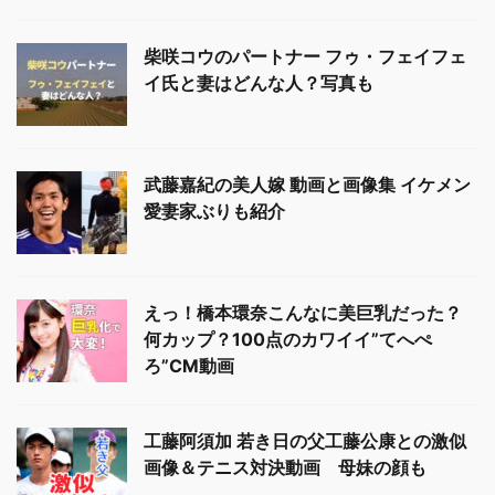
柴咲コウのパートナー フゥ・フェイフェ
イ氏と妻はどんな人？写真も
武藤嘉紀の美人嫁 動画と画像集 イケメン
愛妻家ぶりも紹介
えっ！橋本環奈こんなに美巨乳だった？
何カップ？100点のカワイイ”てへぺ
ろ”CM動画
工藤阿須加 若き日の父工藤公康との激似
画像＆テニス対決動画 母妹の顔も