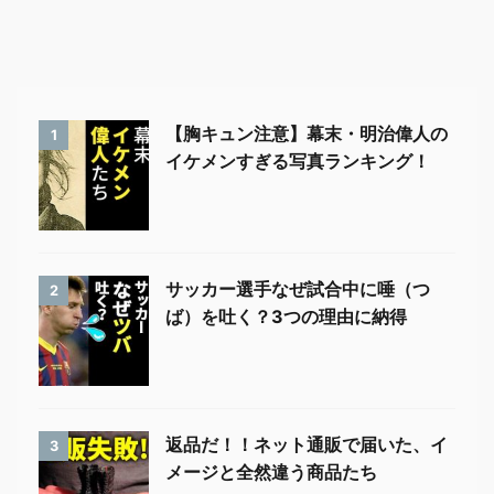
【胸キュン注意】幕末・明治偉人の
1
イケメンすぎる写真ランキング！
サッカー選手なぜ試合中に唾（つ
2
ば）を吐く？3つの理由に納得
返品だ！！ネット通販で届いた、イ
3
メージと全然違う商品たち