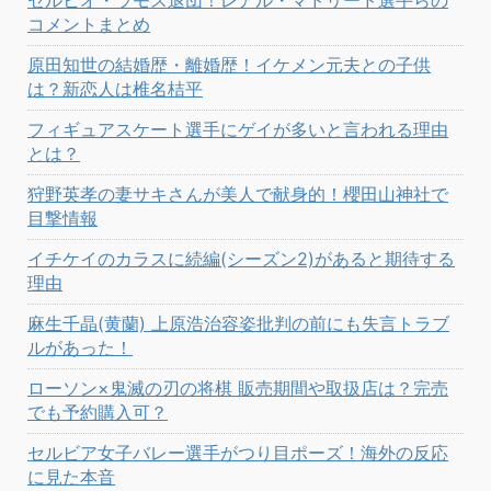
セルヒオ・ラモス退団！レアル・マドリード選手らの
コメントまとめ
原田知世の結婚歴・離婚歴！イケメン元夫との子供
は？新恋人は椎名桔平
フィギュアスケート選手にゲイが多いと言われる理由
とは？
狩野英孝の妻サキさんが美人で献身的！櫻田山神社で
目撃情報
イチケイのカラスに続編(シーズン2)があると期待する
理由
麻生千晶(黄蘭) 上原浩治容姿批判の前にも失言トラブ
ルがあった！
ローソン×鬼滅の刃の将棋 販売期間や取扱店は？完売
でも予約購入可？
セルビア女子バレー選手がつり目ポーズ！海外の反応
に見た本音