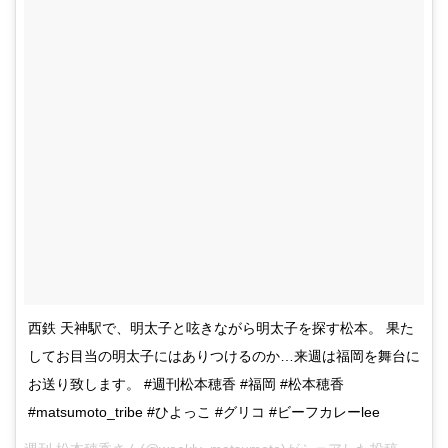
西鉄 天神駅で、明太子と呟きながら明太子を探す松本。 果た
してお目当の明太子にはありつけるのか…来週は福岡を舞台に
お送り致します。 #週刊松本穂香 #福岡 #松本穂香
#matsumoto_tribe #ひよっこ #グリコ #ビーフカレーlee