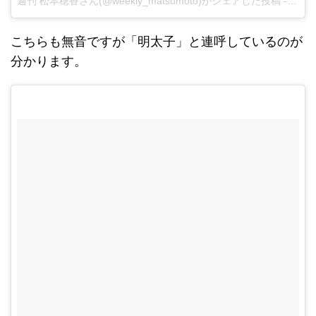
週刊 松本穂香さん(@weekly_matsumoto)がシェアした投稿 -
2017
こちらも無音ですが「明太子」と連呼しているのが
分かります。