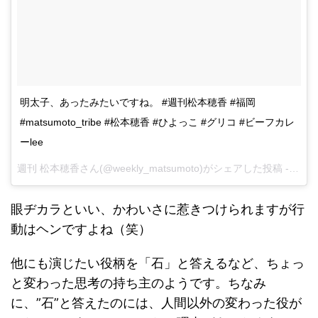
明太子、あったみたいですね。 #週刊松本穂香 #福岡
#matsumoto_tribe #松本穂香 #ひよっこ #グリコ #ビーフカレ
ーlee
週刊 松本穂香さん(@weekly_matsumoto)がシェアした投稿 -
2017
眼ヂカラといい、かわいさに惹きつけられますが行
動はヘンですよね（笑）
他にも演じたい役柄を「石」と答えるなど、ちょっ
と変わった思考の持ち主のようです。ちなみ
に、”石”と答えたのには、人間以外の変わった役が