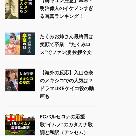
【胸キュン注意】幕末・
明治偉人のイケメンすぎ
る写真ランキング！
たくみお姉さん最終回は
笑顔で卒業 ”たくみロ
ス”でファン涙 挨拶全文
【海外の反応】入山杏奈
のメキシコでの人気は？
ドラマLIKEケイコ役の動
画も
FCバルセロナの応援
歌”イムノ“のカタカナ歌
詞と和訳（アンセム）