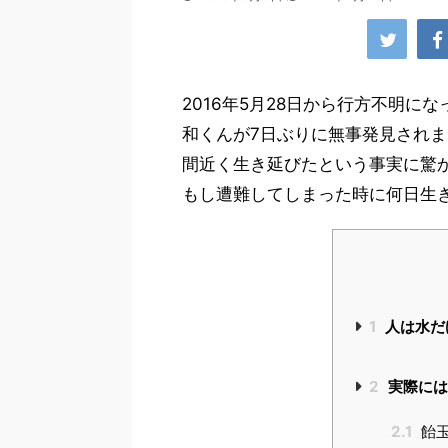
2016年5月28日から行方不明
和くんが7日ぶりに無事発見されま
間近く生き延びたという事実に驚
もし遭難してしまった時に何日生
1
人は水だ
2
実際には
2.1
飴玉