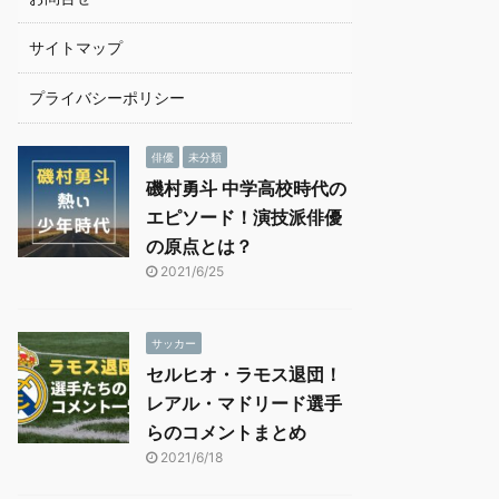
サイトマップ
プライバシーポリシー
俳優
未分類
磯村勇斗 中学高校時代の
エピソード！演技派俳優
の原点とは？
2021/6/25
サッカー
セルヒオ・ラモス退団！
レアル・マドリード選手
らのコメントまとめ
2021/6/18