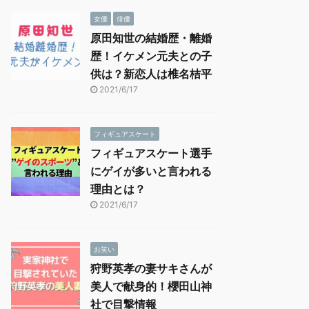
女優
俳優
原田知世の結婚歴・離婚
歴！イケメン元夫との子
供は？新恋人は椎名桔平
2021/6/17
フィギュアスケート
フィギュアスケート選手
にゲイが多いと言われる
理由とは？
2021/6/17
お笑い
狩野英孝の妻サキさんが
美人で献身的！櫻田山神
社で目撃情報