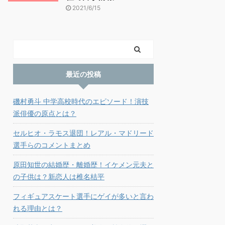
2021/6/15
最近の投稿
磯村勇斗 中学高校時代のエピソード！演技
派俳優の原点とは？
セルヒオ・ラモス退団！レアル・マドリード
選手らのコメントまとめ
原田知世の結婚歴・離婚歴！イケメン元夫と
の子供は？新恋人は椎名桔平
フィギュアスケート選手にゲイが多いと言わ
れる理由とは？