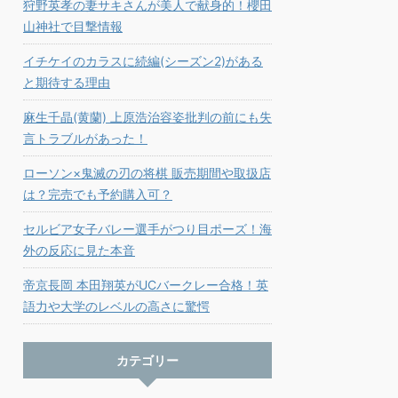
狩野英孝の妻サキさんが美人で献身的！櫻田
山神社で目撃情報
イチケイのカラスに続編(シーズン2)がある
と期待する理由
麻生千晶(黄蘭) 上原浩治容姿批判の前にも失
言トラブルがあった！
ローソン×鬼滅の刃の将棋 販売期間や取扱店
は？完売でも予約購入可？
セルビア女子バレー選手がつり目ポーズ！海
外の反応に見た本音
帝京長岡 本田翔英がUCバークレー合格！英
語力や大学のレベルの高さに驚愕
カテゴリー