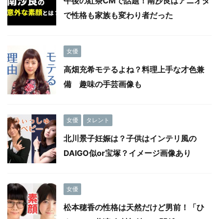
午後の紅茶CMで話題！南沙良はアニオタ
で性格も家族も変わり者だった
女優
高畑充希モテるよね？料理上手な才色兼
備 趣味の手芸画像も
女優
タレント
北川景子妊娠は？子供はインテリ風の
DAIGO似or宝塚？イメージ画像あり
女優
松本穂香の性格は天然だけど男前！「ひ