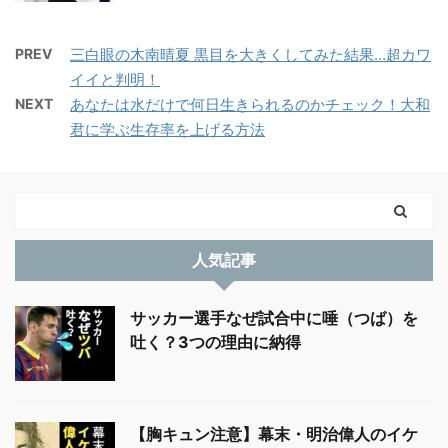
PREV
三白眼の木南晴夏 黒目を大きくしてみた結果…超カワ
イイと判明！
NEXT
あなたは水だけで何日生きられるのかチェック！大和
君に学ぶ生存率を上げる方法
人気記事
サッカー選手なぜ試合中に唾（つば）を
吐く？3つの理由に納得
【胸キュン注意】幕末・明治偉人のイケ