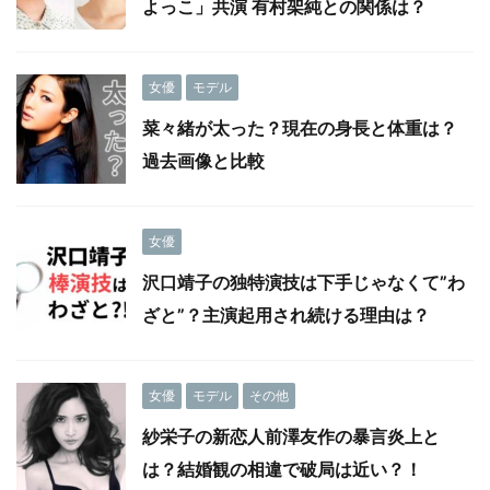
よっこ」共演 有村架純との関係は？
女優
モデル
菜々緒が太った？現在の身長と体重は？
過去画像と比較
女優
沢口靖子の独特演技は下手じゃなくて”わ
ざと”？主演起用され続ける理由は？
女優
モデル
その他
紗栄子の新恋人前澤友作の暴言炎上と
は？結婚観の相違で破局は近い？！