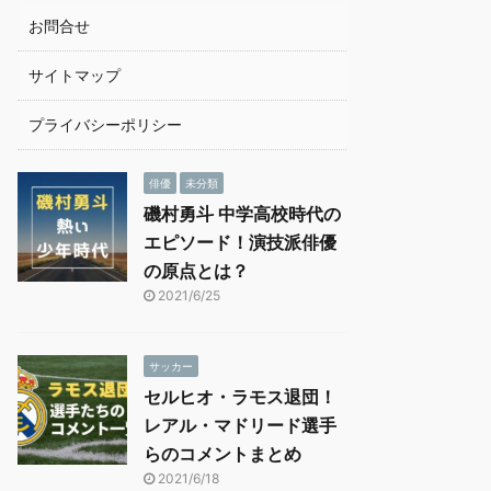
お問合せ
サイトマップ
プライバシーポリシー
俳優
未分類
磯村勇斗 中学高校時代の
エピソード！演技派俳優
の原点とは？
2021/6/25
サッカー
セルヒオ・ラモス退団！
レアル・マドリード選手
らのコメントまとめ
2021/6/18