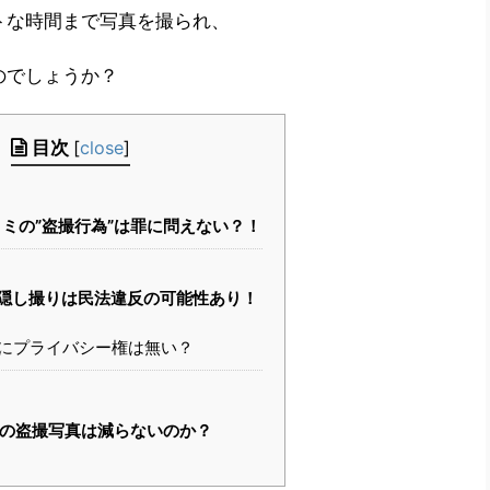
トな時間まで写真を撮られ、
のでしょうか？
目次
[
close
]
ミの”盗撮行為”は罪に問えない？！
隠し撮りは民法違反の可能性あり！
にプライバシー権は無い？
の盗撮写真は減らないのか？