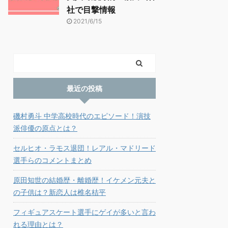
社で目撃情報
2021/6/15
最近の投稿
磯村勇斗 中学高校時代のエピソード！演技
派俳優の原点とは？
セルヒオ・ラモス退団！レアル・マドリード
選手らのコメントまとめ
原田知世の結婚歴・離婚歴！イケメン元夫と
の子供は？新恋人は椎名桔平
フィギュアスケート選手にゲイが多いと言わ
れる理由とは？