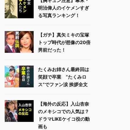
【胸キュン注意】幕末・
明治偉人のイケメンすぎ
る写真ランキング！
【ガチ】真矢ミキの宝塚
トップ時代が想像の20倍
男前だった！
たくみお姉さん最終回は
笑顔で卒業 ”たくみロ
ス”でファン涙 挨拶全文
【海外の反応】入山杏奈
のメキシコでの人気は？
ドラマLIKEケイコ役の動
画も