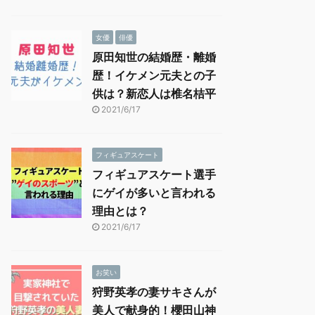
女優
俳優
原田知世の結婚歴・離婚
歴！イケメン元夫との子
供は？新恋人は椎名桔平
2021/6/17
フィギュアスケート
フィギュアスケート選手
にゲイが多いと言われる
理由とは？
2021/6/17
お笑い
狩野英孝の妻サキさんが
美人で献身的！櫻田山神