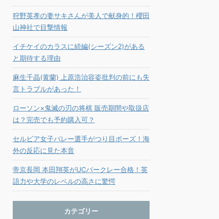
狩野英孝の妻サキさんが美人で献身的！櫻田
山神社で目撃情報
イチケイのカラスに続編(シーズン2)がある
と期待する理由
麻生千晶(黄蘭) 上原浩治容姿批判の前にも失
言トラブルがあった！
ローソン×鬼滅の刃の将棋 販売期間や取扱店
は？完売でも予約購入可？
セルビア女子バレー選手がつり目ポーズ！海
外の反応に見た本音
帝京長岡 本田翔英がUCバークレー合格！英
語力や大学のレベルの高さに驚愕
カテゴリー