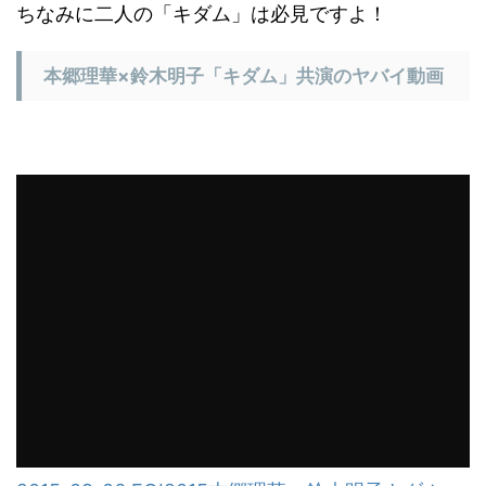
ちなみに二人の「キダム」は必見ですよ！
本郷理華×鈴木明子「キダム」共演のヤバイ動画