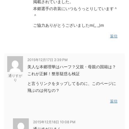
掲載されていました。
本郷選手の衣装にいつもうっとりしています＾
＾
ご協力ありがとうございましたm(_ _)m
返信
2015年12月17日 2:39 PM
美人な本郷理華はハーフ？父親・母親の国籍は？
これが正解！整形疑惑も検証
通りすが
り
と言うリンクをタップしてるのに、このページに
飛ぶのは何なの？
返信
2015年12月18日 10:08 PM
通りすがりさん