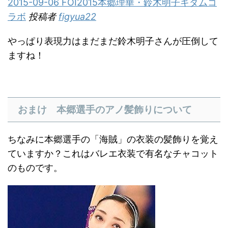
2015-09-06 FOI2015本郷理華・鈴木明子キダムコ
ラボ
投稿者
figyua22
やっぱり表現力はまだまだ鈴木明子さんが圧倒して
ますね！
おまけ 本郷選手のアノ髪飾りについて
ちなみに本郷選手の「海賊」の衣装の髪飾りを覚え
ていますか？これはバレエ衣装で有名なチャコット
のものです。