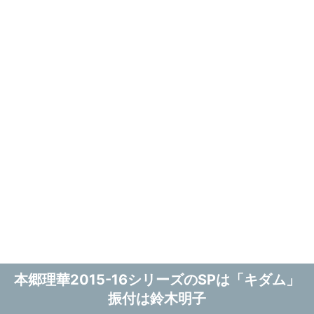
本郷理華2015-16シリーズのSPは「キダム」
振付は鈴木明子