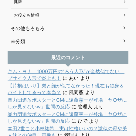
健康
お役立ち情報
その他もろもろ
未分類
最近のコメント
キム・ヨナ 1000万円の”ろう人形”が全然似てない！
ブサイク人形で炎上も！
に
あい
より
【片桐はいり】弟と顔が似てなかった！現在も独身＆
バイトしてるって本当？
に
風間薫
より
暴力団追放ポスターとCMに遠藤憲一が登場「ヤ○ザに
しか見えないw」世間の反応
に
管理人
より
暴力団追放ポスターとCMに遠藤憲一が登場「ヤ○ザに
しか見えないw」世間の反応
に
ひで
より
本田2世こと小林祐希 実は性格いいの？激似の母や美
人妹との仲良し画像も
に
管理人
より