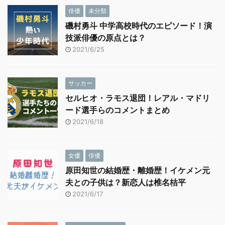
俳優
未分類
磯村勇斗 中学高校時代のエピソード！演
技派俳優の原点とは？
2021/6/25
サッカー
セルヒオ・ラモス退団！レアル・マドリ
ード選手らのコメントまとめ
2021/6/18
女優
俳優
原田知世の結婚歴・離婚歴！イケメン元
夫との子供は？新恋人は椎名桔平
2021/6/17