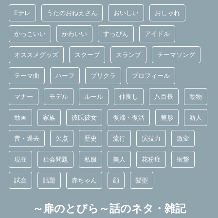
Eテレ
うたのおねえさん
おいしい
おしゃれ
かっこいい
かわいい
すっぴん
アイドル
オススメグッズ
スクープ
スランプ
テーマソング
テーマ曲
ハーフ
プリクラ
プロフィール
マナー
モデル
ルール
仲良し
八百長
動物
動画
家族
彼氏彼女
復帰・復活
整形
新人
昔・過去
欠点
歴史
流行
演技力
激変
現在
社会問題
私服
美人
花粉症
衝撃
試合
話題
赤ちゃん
顔
髪型
～扉のとびら～話のネタ・雑記