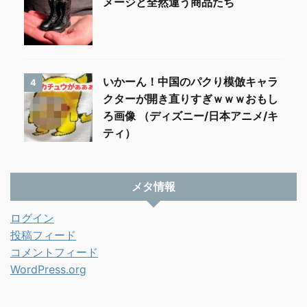
メージと全然違う商品たち
いかーん！中国のパクり模倣キャラ
4
クターが開き直りすぎｗｗｗおもし
ろ画像 （ディズニー/日本アニメ/キ
ティ）
メタ情報
ログイン
投稿フィード
コメントフィード
WordPress.org