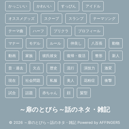
かっこいい
かわいい
すっぴん
アイドル
オススメグッズ
スクープ
スランプ
テーマソング
テーマ曲
ハーフ
プリクラ
プロフィール
マナー
モデル
ルール
仲良し
八百長
動物
動画
家族
彼氏彼女
復帰・復活
整形
新人
昔・過去
欠点
歴史
流行
演技力
激変
現在
社会問題
私服
美人
花粉症
衝撃
試合
話題
赤ちゃん
顔
髪型
～扉のとびら～話のネタ・雑記
© 2026 ～扉のとびら～話のネタ・雑記 Powered by
AFFINGER5