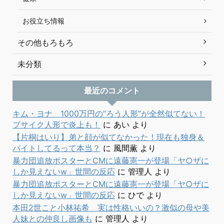
お役立ち情報
その他もろもろ
未分類
最近のコメント
キム・ヨナ 1000万円の”ろう人形”が全然似てない！
ブサイク人形で炎上も！
に
あい
より
【片桐はいり】弟と顔が似てなかった！現在も独身＆
バイトしてるって本当？
に
風間薫
より
暴力団追放ポスターとCMに遠藤憲一が登場「ヤ○ザに
しか見えないw」世間の反応
に
管理人
より
暴力団追放ポスターとCMに遠藤憲一が登場「ヤ○ザに
しか見えないw」世間の反応
に
ひで
より
本田2世こと小林祐希 実は性格いいの？激似の母や美
人妹との仲良し画像も
に
管理人
より