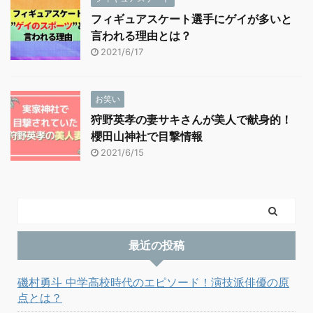
フィギュアスケート選手にゲイが多いと
言われる理由とは？
2021/6/17
お笑い
狩野英孝の妻サキさんが美人で献身的！
櫻田山神社で目撃情報
2021/6/15
最近の投稿
磯村勇斗 中学高校時代のエピソード！演技派俳優の原
点とは？