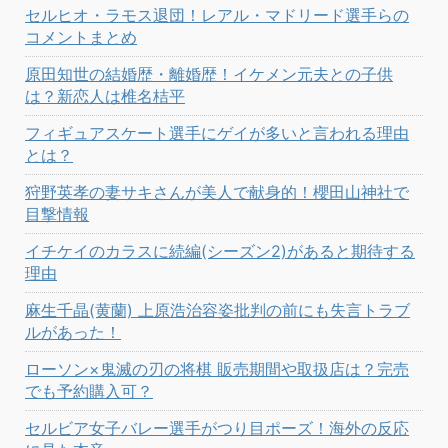
セルヒオ・ラモス退団！レアル・マドリード選手らの
コメントまとめ
原田知世の結婚歴・離婚歴！イケメン元夫との子供
は？新恋人は椎名桔平
フィギュアスケート選手にゲイが多いと言われる理由
とは？
狩野英孝の妻サキさんが美人で献身的！櫻田山神社で
目撃情報
イチケイのカラスに続編(シーズン2)があると期待する
理由
麻生千晶(黄蘭) 上原浩治容姿批判の前にも失言トラブ
ルがあった！
ローソン×鬼滅の刃の将棋 販売期間や取扱店は？完売
でも予約購入可？
セルビア女子バレー選手がつり目ポーズ！海外の反応