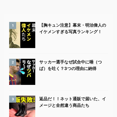
【胸キュン注意】幕末・明治偉人の
1
イケメンすぎる写真ランキング！
サッカー選手なぜ試合中に唾（つ
2
ば）を吐く？3つの理由に納得
返品だ！！ネット通販で届いた、イ
3
メージと全然違う商品たち