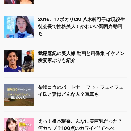
2016、17ポカリCM 八木莉可子は現役生
徒会長で性格美人！かわいい関西弁動画
も
武藤嘉紀の美人嫁 動画と画像集 イケメン
愛妻家ぶりも紹介
柴咲コウのパートナー フゥ・フェイフェ
イ氏と妻はどんな人？写真も
えっ！橋本環奈こんなに美巨乳だった？
何カップ？100点のカワイイ”てへぺ