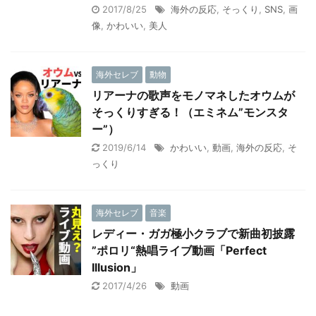
2017/8/25
海外の反応
,
そっくり
,
SNS
,
画
像
,
かわいい
,
美人
海外セレブ
動物
リアーナの歌声をモノマネしたオウムが
そっくりすぎる！（エミネム”モンスタ
ー”）
2019/6/14
かわいい
,
動画
,
海外の反応
,
そ
っくり
海外セレブ
音楽
レディー・ガガ極小クラブで新曲初披露
”ポロリ“熱唱ライブ動画「Perfect
Illusion」
2017/4/26
動画