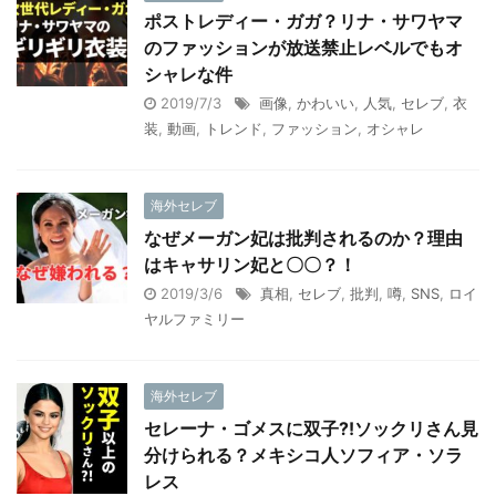
ポストレディー・ガガ？リナ・サワヤマ
のファッションが放送禁止レベルでもオ
シャレな件
2019/7/3
画像
,
かわいい
,
人気
,
セレブ
,
衣
装
,
動画
,
トレンド
,
ファッション
,
オシャレ
海外セレブ
なぜメーガン妃は批判されるのか？理由
はキャサリン妃と〇〇？！
2019/3/6
真相
,
セレブ
,
批判
,
噂
,
SNS
,
ロイ
ヤルファミリー
海外セレブ
セレーナ・ゴメスに双子?!ソックリさん見
分けられる？メキシコ人ソフィア・ソラ
レス