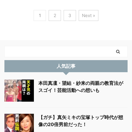
1
2
3
Next »
人気記事
本田真凜・望結・紗来の両親の教育法が
スゴイ！芸能活動への想いも
【ガチ】真矢ミキの宝塚トップ時代が想
像の20倍男前だった！