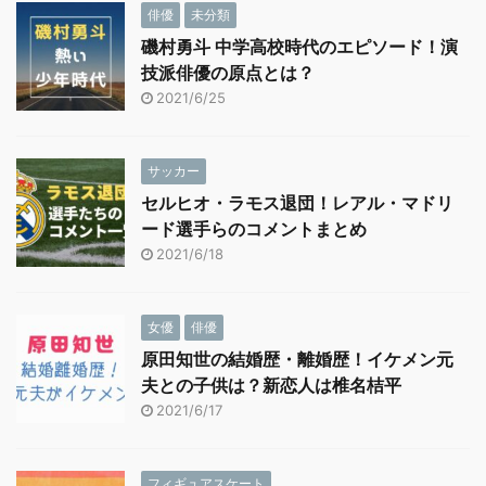
俳優
未分類
磯村勇斗 中学高校時代のエピソード！演
技派俳優の原点とは？
2021/6/25
サッカー
セルヒオ・ラモス退団！レアル・マドリ
ード選手らのコメントまとめ
2021/6/18
女優
俳優
原田知世の結婚歴・離婚歴！イケメン元
夫との子供は？新恋人は椎名桔平
2021/6/17
フィギュアスケート