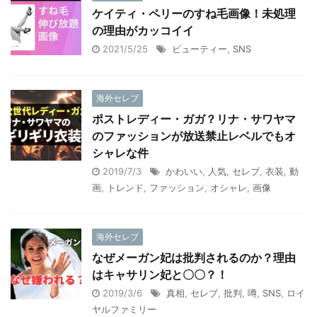
ケイティ・ペリーのすね毛画像！未処理
の理由がカッコイイ
2021/5/25
ビューティー
,
SNS
海外セレブ
ポストレディー・ガガ？リナ・サワヤマ
のファッションが放送禁止レベルでもオ
シャレな件
2019/7/3
かわいい
,
人気
,
セレブ
,
衣装
,
動
画
,
トレンド
,
ファッション
,
オシャレ
,
画像
海外セレブ
なぜメーガン妃は批判されるのか？理由
はキャサリン妃と〇〇？！
2019/3/6
真相
,
セレブ
,
批判
,
噂
,
SNS
,
ロイ
ヤルファミリー