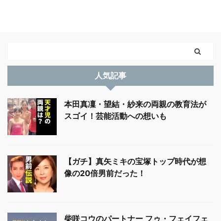
人気記事
本田真凜・望結・紗来の両親の教育法が
スゴイ！芸能活動への想いも
【ガチ】真矢ミキの宝塚トップ時代が想
像の20倍男前だった！
柴咲コウのパートナー フゥ・フェイフェ