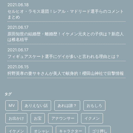
2021.06.18
セルヒオ・ラモス退団！レアル・マドリード選手らのコメント
まとめ
2021.06.17
原田知世の結婚歴・離婚歴！イケメン元夫との子供は？新恋人
は椎名桔平
2021.06.17
フィギュアスケート選手にゲイが多いと言われる理由とは？
2021.06.15
狩野英孝の妻サキさんが美人で献身的！櫻田山神社で目撃情報
タグ
MV
ありえない話
あれは誰？
おもしろ
お出かけ
お宝
アナウンサー
イクメン
イケメン
オシャレ
キャラクター
ゴリ押し