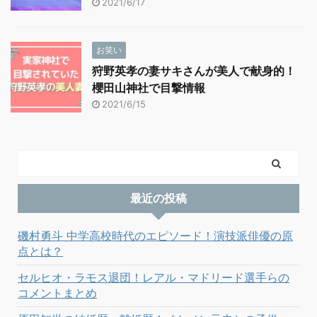
2021/6/17
お笑い
狩野英孝の妻サキさんが美人で献身的！
櫻田山神社で目撃情報
2021/6/15
最近の投稿
磯村勇斗 中学高校時代のエピソード！演技派俳優の原
点とは？
セルヒオ・ラモス退団！レアル・マドリード選手らの
コメントまとめ