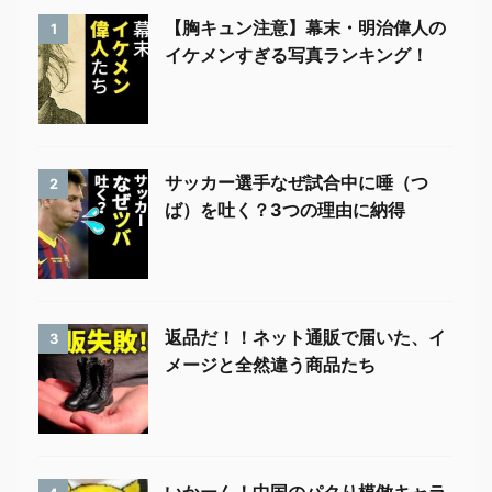
【胸キュン注意】幕末・明治偉人の
1
イケメンすぎる写真ランキング！
サッカー選手なぜ試合中に唾（つ
2
ば）を吐く？3つの理由に納得
返品だ！！ネット通販で届いた、イ
3
メージと全然違う商品たち