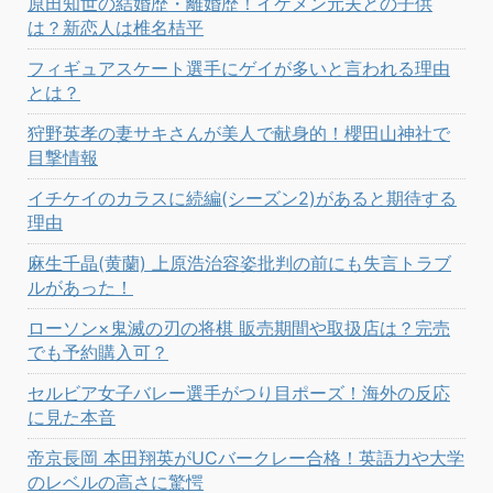
原田知世の結婚歴・離婚歴！イケメン元夫との子供
は？新恋人は椎名桔平
フィギュアスケート選手にゲイが多いと言われる理由
とは？
狩野英孝の妻サキさんが美人で献身的！櫻田山神社で
目撃情報
イチケイのカラスに続編(シーズン2)があると期待する
理由
麻生千晶(黄蘭) 上原浩治容姿批判の前にも失言トラブ
ルがあった！
ローソン×鬼滅の刃の将棋 販売期間や取扱店は？完売
でも予約購入可？
セルビア女子バレー選手がつり目ポーズ！海外の反応
に見た本音
帝京長岡 本田翔英がUCバークレー合格！英語力や大学
のレベルの高さに驚愕