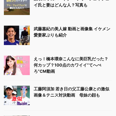
イ氏と妻はどんな人？写真も
武藤嘉紀の美人嫁 動画と画像集 イケメン
愛妻家ぶりも紹介
えっ！橋本環奈こんなに美巨乳だった？
何カップ？100点のカワイイ”てへぺ
ろ”CM動画
工藤阿須加 若き日の父工藤公康との激似
画像＆テニス対決動画 母妹の顔も