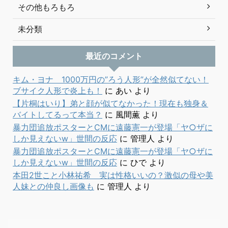
その他もろもろ
未分類
最近のコメント
キム・ヨナ 1000万円の”ろう人形”が全然似てない！
ブサイク人形で炎上も！
に
あい
より
【片桐はいり】弟と顔が似てなかった！現在も独身＆
バイトしてるって本当？
に
風間薫
より
暴力団追放ポスターとCMに遠藤憲一が登場「ヤ○ザに
しか見えないw」世間の反応
に
管理人
より
暴力団追放ポスターとCMに遠藤憲一が登場「ヤ○ザに
しか見えないw」世間の反応
に
ひで
より
本田2世こと小林祐希 実は性格いいの？激似の母や美
人妹との仲良し画像も
に
管理人
より