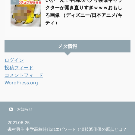
いかーん！中国のパクり模倣キャラ
4
クターが開き直りすぎｗｗｗおもし
ろ画像 （ディズニー/日本アニメ/キ
ティ）
メタ情報
ログイン
投稿フィード
コメントフィード
WordPress.org
お知らせ
2021.06.25
磯村勇斗 中学高校時代のエピソード！演技派俳優の原点とは？