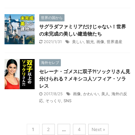
世界の国から
サグラダファミリアだけじゃない！世界
の未完成の美しい建造物たち
2021/1/31
美しい
,
観光
,
画像
,
世界遺産
海外セレブ
セレーナ・ゴメスに双子?!ソックリさん見
分けられる？メキシコ人ソフィア・ソラ
レス
2017/8/25
画像
,
かわいい
,
美人
,
海外の反
応
,
そっくり
,
SNS
1
2
…
4
Next »